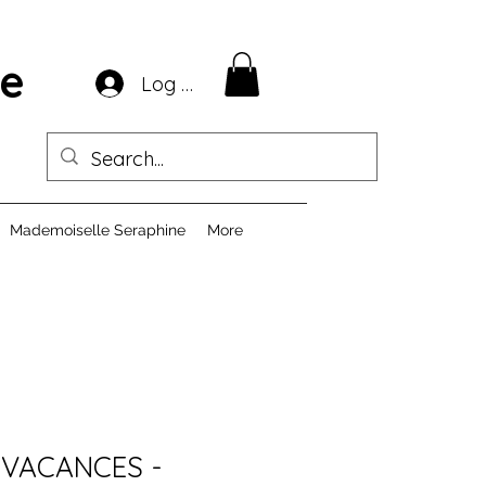
ie
Log In
Mademoiselle Seraphine
More
 VACANCES -