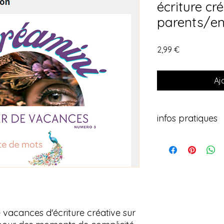
écriture cré
parents/en
Prix
2,99 €
Aj
infos pratiques
18 page à télécharg
gracieusement offer
Les mentions légales
intellectuelle pour u
plusieurs éléments c
d'auteur et d'informe
d'utilisation.
vacances d'écriture créative sur
Droits d'Auteur