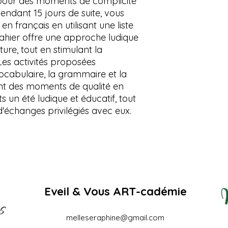
pour des moments de complicité
L'ensemble du conte
endant 15 jours de suite, vous
mais sans s'y limiter
n français en utilisant une liste
graphiques, les logos
ahier offre une approche ludique
audio ou vidéo, est 
ture, tout en stimulant la
vertu des lois en vigu
 Les activités proposées
Toute reproduction, 
ocabulaire, la grammaire et la
adaptation, retrans
contenu est strictem
nt des moments de qualité en
préalable de l'auteu
s un été ludique et éducatif, tout
'échanges privilégiés avec eux.
Eveil & Vous ART-cadémie
melleseraphine@gmail.com