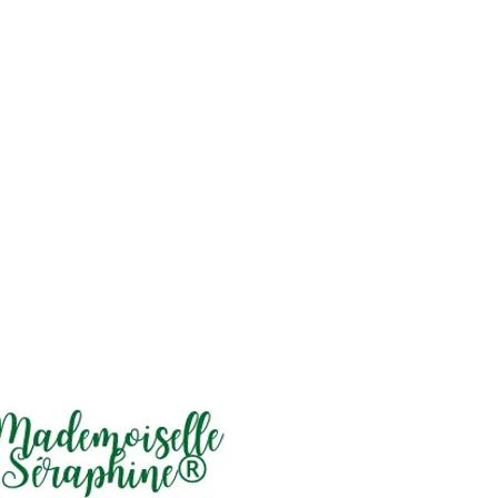
nu de ce livre/PDF, y compris
, les textes, les images, les
, les icônes, et les éléments
protégé par le droit d'auteur en
eur sur la propriété intellectuelle.
distribution, modification,
mission ou publication de ce
ent interdite sans l'accord écrit
r ou des ayants droit concernés.