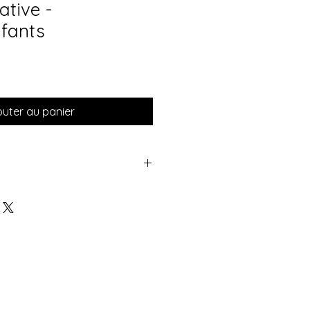
ative -
fants
outer au panier
er par vos soins
t
 relatives à la propriété
n livre et un PDF doivent inclure
lés afin de protéger les droits
r les utilisateurs des conditions