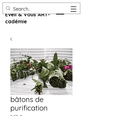
Eveil & Vous ART-
cadémie
bâtons de
purification