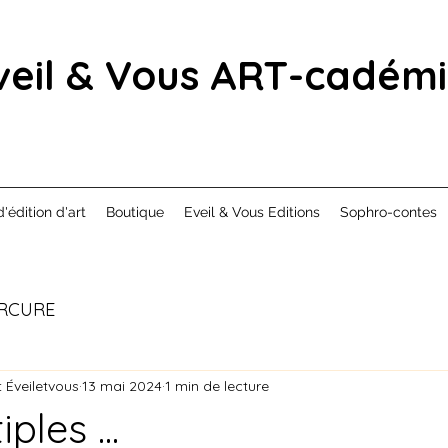
veil & Vous ART-cadém
d'édition d'art
Boutique
Eveil & Vous Editions
Sophro-contes
RCURE
 Éveiletvous
13 mai 2024
1 min de lecture
ples ...