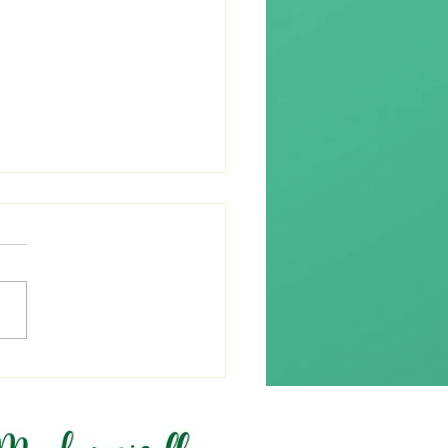
re (流れ) « le flux »