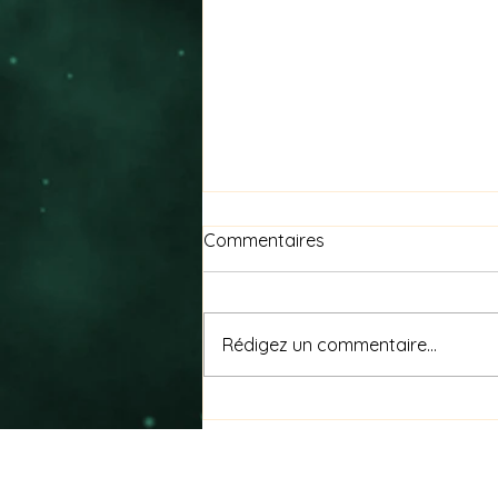
Commentaires
Rédigez un commentaire...
Nagare (流れ) signifie « le
flux »