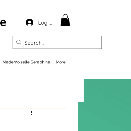
ie
Log In
Mademoiselle Seraphine
More