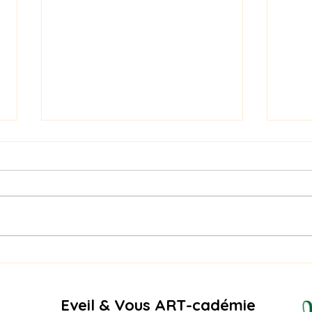
Naga
PIQURE DE RAPPEL -
RECREATURE SUMMER
EDITION – AOÛT
Eveil & Vous ART-cadémie