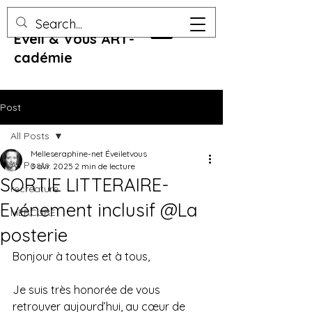
Eveil & Vous ART-
cadémie
Post
All Posts
Melleseraphine-net Éveiletvous
All Posts
3 avr. 2025
2 min de lecture
SORTIE LITTERAIRE-
recreature
Evénement inclusif @La
MERCURE
posterie
Bonjour à toutes et à tous,
Je suis très honorée de vous 
retrouver aujourd’hui, au cœur de 