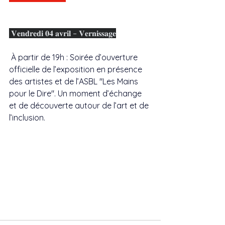
 𝐕𝐞𝐧𝐝𝐫𝐞𝐝𝐢 𝟎𝟒 𝐚𝐯𝐫𝐢𝐥 – 𝐕𝐞𝐫𝐧𝐢𝐬𝐬𝐚𝐠𝐞
 À partir de 19h : Soirée d’ouverture 
officielle de l’exposition en présence 
des artistes et de l’ASBL "Les Mains 
pour le Dire". Un moment d’échange 
et de découverte autour de l’art et de 
l’inclusion.