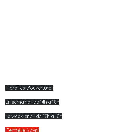
 Horaires d'ouverture :
En semaine : de 14h à 18h
Le week-end : de 12h à 18h
 Fermé le 6 avril