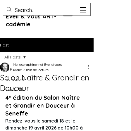
Eveil & Vous ART-
cadémie
Post
All Posts
Melleseraphine-net Éveiletvous
All Posts
12 avr.
2 min de lecture
Salon Naître & Grandir en
recreature
Douceur
MERCURE
4ᵉ édition du Salon Naître 
et Grandir en Douceur à 
Seneffe 
Rendez-vous le samedi 18 et le 
dimanche 19 avril 2026 de 10h00 à 