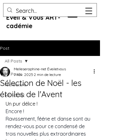
Eveil & Vous ART-
cadémie
Post
All Posts
Melleseraphine-net Éveiletvous
All Posts
7 nov. 2025
2 min de lecture
Sélection de Noël - les
recreature
étoiles de l'Avent
MERCURE
Un pur délice !
Encore ! 
Ravissement, féérie et danse sont au 
rendez-vous pour ce condensé de 
trois nouvelles plus extraordinaires 