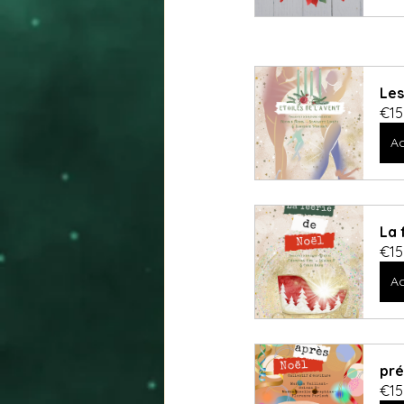
Les
€15
Ac
La 
€15
Ac
pré
€15