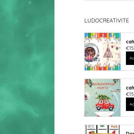
LUDOCREATIVITE
cah
€15
Ac
cah
€15
Ac
Dom