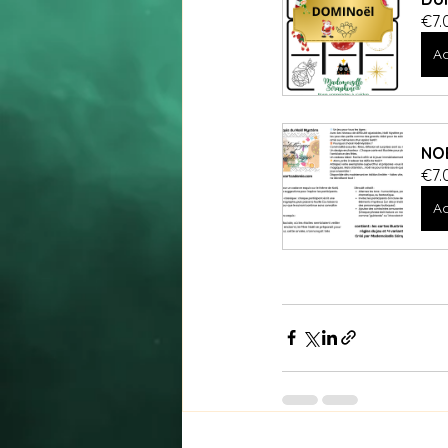
€7.
Ac
NOE
€7.
Ac