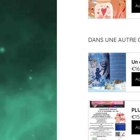
Ac
DANS UNE AUTRE 
Un 
€16
Ac
PLU
€15
Ac