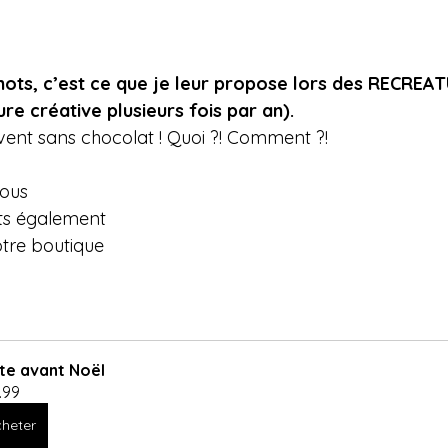
ots, c’est ce que je leur propose lors des RECREA
ure créative plusieurs fois par an).
Avent sans chocolat ! Quoi ?! Comment ?!
Vous
ts également
tre boutique 
te avant Noël
.99
heter