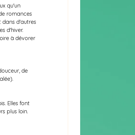
ux qu'un 
, de romances 
t dans d'autres 
s d'hiver. 
oire à dévorer 
 douceur, de 
alée).
s. Elles font 
s plus loin.