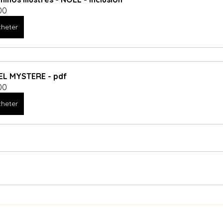
00
heter
L MYSTERE - pdf
00
heter