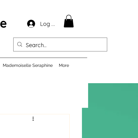
ie
Log In
Mademoiselle Seraphine
More