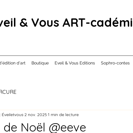
veil & Vous ART-cadém
d'édition d'art
Boutique
Eveil & Vous Editions
Sophro-contes
RCURE
 Éveiletvous
2 nov. 2025
1 min de lecture
n de Noël @eeve