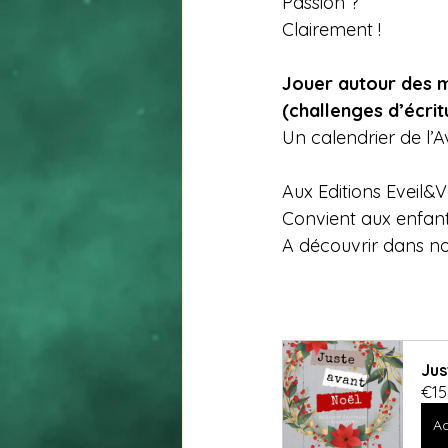
Passion ?
Clairement !
Jouer autour des m
(challenges d’écrit
Un calendrier de l’
Aux Editions Eveil&
Convient aux enfan
A découvrir dans no
Jus
€15
Ac