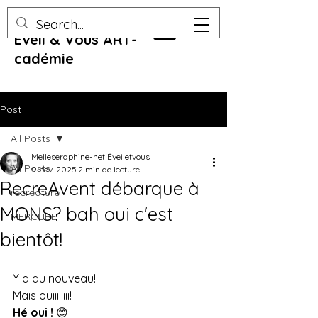
Eveil & Vous ART-
cadémie
Post
All Posts
Melleseraphine-net Éveiletvous
All Posts
9 nov. 2025
2 min de lecture
RecreAvent débarque à
recreature
MONS? bah oui c'est
MERCURE
bientôt!
Y a du nouveau! 
Mais ouiiiiiiii!
Hé oui !
 😊