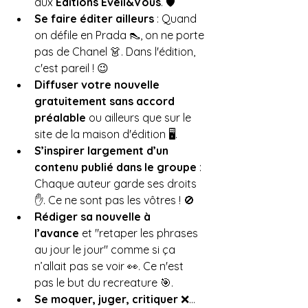
aux 
Éditions Éveil&Vous
. 🛡️
Se faire éditer ailleurs
 : Quand 
on défile en Prada 👠, on ne porte 
pas de Chanel 👗. Dans l'édition, 
c'est pareil ! 😉
Diffuser votre nouvelle 
gratuitement sans accord 
préalable
 ou ailleurs que sur le 
site de la maison d'édition 🖥️.
S’inspirer largement d’un 
contenu publié dans le groupe
 : 
Chaque auteur garde ses droits 
✋. Ce ne sont pas les vôtres ! 🚫
Rédiger sa nouvelle à 
l’avance
 et "retaper les phrases 
au jour le jour" comme si ça 
n’allait pas se voir 👀. Ce n'est 
pas le but du recreature 🎯.
Se moquer, juger, critiquer
 ❌… 