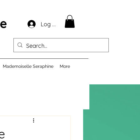
ie
Log In
Mademoiselle Seraphine
More
e