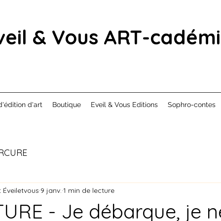
veil & Vous ART-cadém
d'édition d'art
Boutique
Eveil & Vous Editions
Sophro-contes
RCURE
 Éveiletvous
9 janv.
1 min de lecture
RE - Je débarque, je n