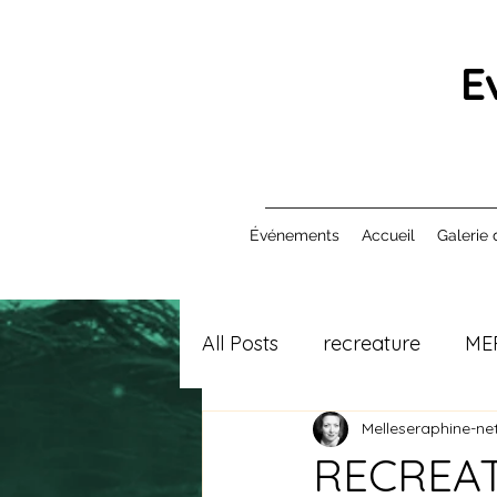
E
Événements
Accueil
Galerie 
All Posts
recreature
ME
Melleseraphine-net
RECREATU