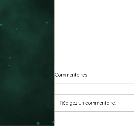
Commentaires
Rédigez un commentaire...
Nagare (流れ) signifie « le
flux »