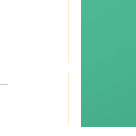
re (流れ) « le flux »