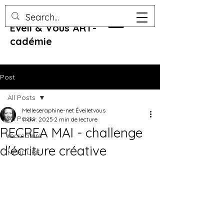
Eveil & Vous ART-
cadémie
Post
All Posts
Melleseraphine-net Éveiletvous
All Posts
11 avr. 2025
2 min de lecture
RECREA MAI - challenge
recreature
d'écriture créative
MERCURE