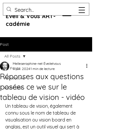
Eveil & Vous ART-
cadémie
Post
All Posts
Melleseraphine-net Éveiletvous
All Posts
11 juil. 2024
1 min de lecture
Réponses aux questions
recreature
posées ce we sur le
MERCURE
tableau de vision - vidéo
Un tableau de vision, également 
connu sous le nom de tableau de 
visualisation ou vision board en 
anglais, est un outil visuel qui sert à 