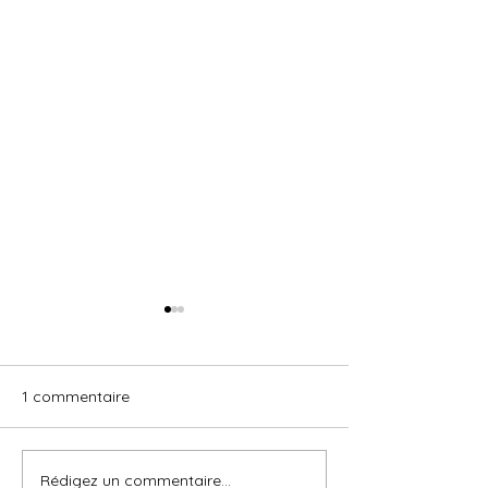
1 commentaire
Rédigez un commentaire...
Nagare (流れ) signifie « le
PIQURE DE RAP