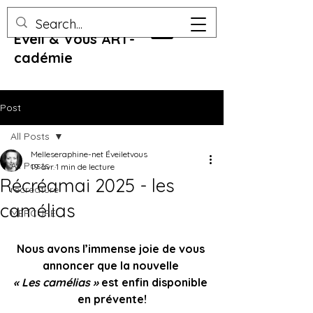
Eveil & Vous ART-
cadémie
Post
All Posts
Melleseraphine-net Éveiletvous
All Posts
19 avr.
1 min de lecture
Récréamai 2025 - les
recreature
camélias
MERCURE
Nous avons l’immense joie de vous 
annoncer que la nouvelle 
« Les camélias »
 est enfin disponible 
en prévente!