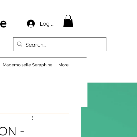
ie
Log In
Mademoiselle Seraphine
More
ON -