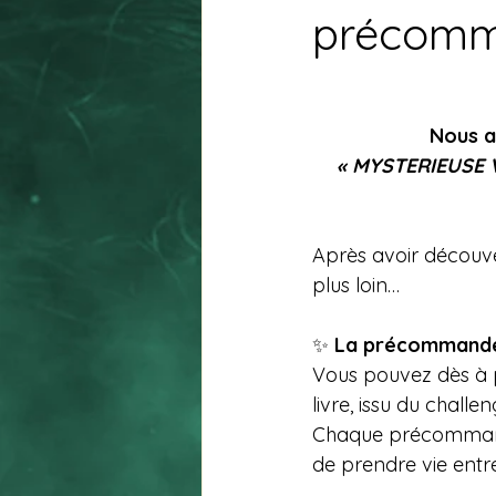
précomm
Nous a
« MYSTERIEUSE V
Après avoir découver
plus loin…
✨ 
La précommande 
Vous pouvez dès à p
livre, issu du challe
Chaque précommande 
de prendre vie entr