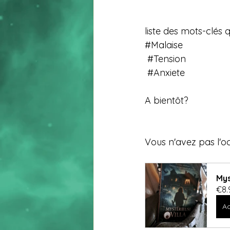
liste des mots-clés q
#Malaise
#Tension
#Anxiete
A bientôt?
Vous n'avez pas l'
Mys
€8.
Ac