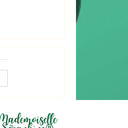
re (流れ) « le flux »