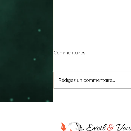
Commentaires
Rédigez un commentaire...
Nagare (流れ) signifie « le
flux »