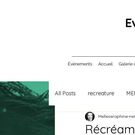
E
Événements
Accueil
Galerie 
All Posts
recreature
ME
Melleseraphine-net
Récréama