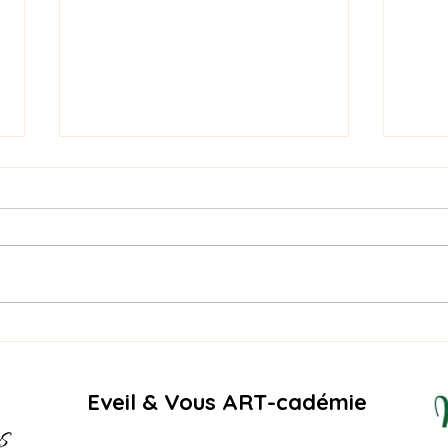
Naga
PIQURE DE RAPPEL -
RECREATURE SUMMER
EDITION – AOÛT
Eveil & Vous ART-cadémie