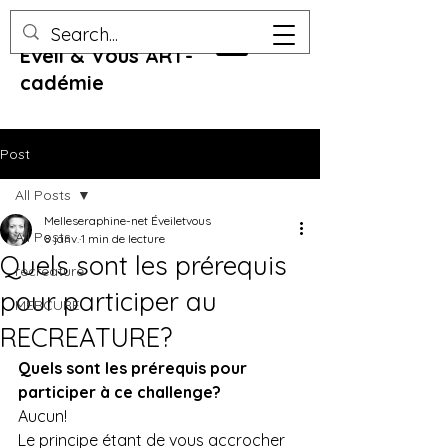
Eveil & Vous ART-
cadémie
Post
All Posts
Melleseraphine-net Éveiletvous
All Posts
8 janv.
1 min de lecture
Quels sont les prérequis
recreature
pour participer au
MERCURE
RECREATURE?
Quels sont les prérequis pour 
participer à ce challenge?
Aucun!
Le principe étant de vous accrocher 