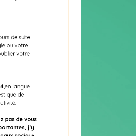
urs de suite 
le ou votre 
ublier votre 
24
,en langue 
est que de 
tivité.
ez pas de vous 
ortantes, j’y 
éseaux sociaux.