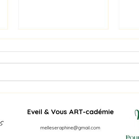
Naga
PIQURE DE RAPPEL -
RECREATURE SUMMER
EDITION – AOÛT
Eveil & Vous ART-cadémie
melleseraphine@gmail.com