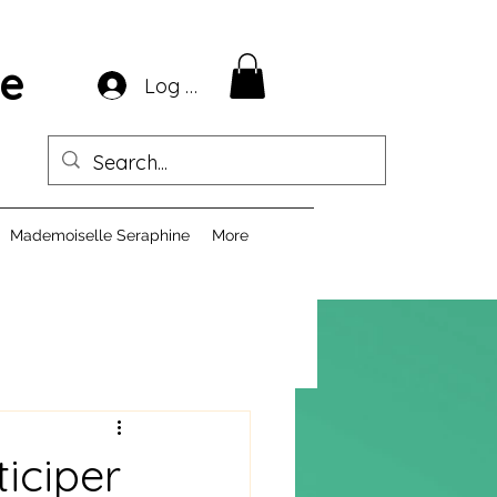
ie
Log In
Mademoiselle Seraphine
More
ticiper