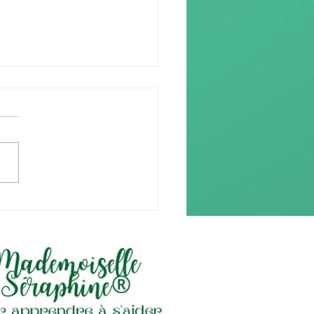
re (流れ) « le flux »