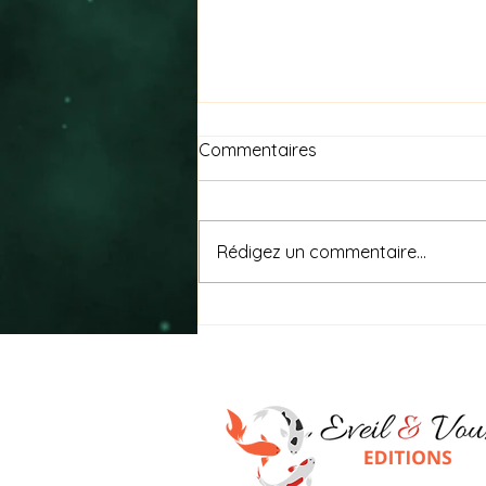
Commentaires
Rédigez un commentaire...
Nagare (流れ) signifie « le
flux »