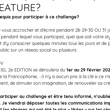
EATURE?
equis pour participer à ce challenge?
e vous accrocher et d’écrire pendant 28-29-30 OU 31 jo
pendant lequel vous participez, quel que soit votre sty
st d’y consacrer quelques minutes tous les jours et de p
lic sur un réseau social ou plusieurs.
DV
EL 2e EDITION se déroulera du 
1er au 29 février 20
e la Francophonie, …Il n’y a aucun prix à la clé si ce n’
t, de stimuler son imagination, de renouveler sa créa
articiper au challenge et être tenu informé, n’oubli
. Je viendrai déposer toutes les communications imp
 les phrases qui ont été le plus « likées » sur les r