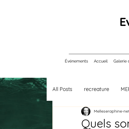
E
Événements
Accueil
Galerie 
All Posts
recreature
ME
Melleseraphine-net
Quels son