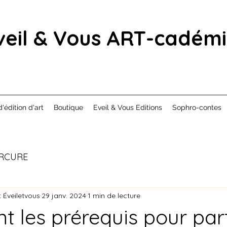
veil & Vous ART-cadém
d'édition d'art
Boutique
Eveil & Vous Editions
Sophro-contes
RCURE
 Éveiletvous
29 janv. 2024
1 min de lecture
t les prérequis pour par