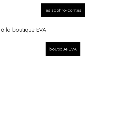
les sophro-contes
 à la boutique EVA
boutique EVA