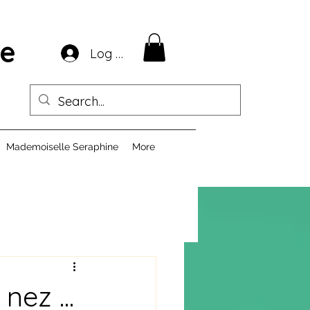
ie
Log In
Mademoiselle Seraphine
More
nez ...