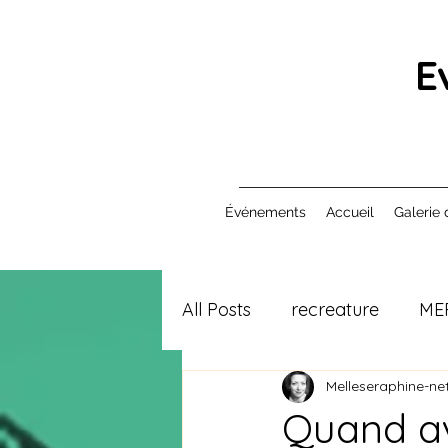
E
Événements
Accueil
Galerie 
All Posts
recreature
ME
Melleseraphine-net
Quand avr