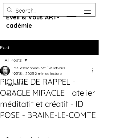
Eveil & Vous ART-
cadémie
Post
All Posts
Melleseraphine-net Éveiletvous
All Posts
25 oct. 2025
2 min de lecture
PIQURE DE RAPPEL -
recreature
ORACLE MIRACLE - atelier
MERCURE
méditatif et créatif - ID
POSE - BRAINE-LE-COMTE