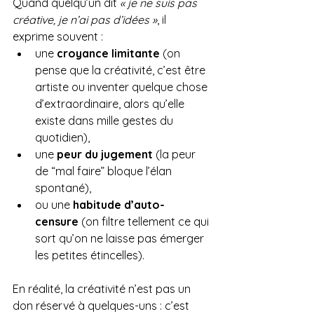
Quand quelqu’un dit 
« je ne suis pas 
créative, je n’ai pas d’idées »
, il 
exprime souvent :
une 
croyance limitante
 (on 
pense que la créativité, c’est être 
artiste ou inventer quelque chose 
d’extraordinaire, alors qu’elle 
existe dans mille gestes du 
quotidien),
une 
peur du jugement
 (la peur 
de “mal faire” bloque l’élan 
spontané),
ou une 
habitude d’auto-
censure
 (on filtre tellement ce qui 
sort qu’on ne laisse pas émerger 
les petites étincelles).
En réalité, la créativité n’est pas un 
don réservé à quelques-uns : c’est 