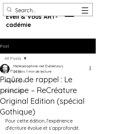
Eveil & Vous ART-
cadémie
Post
All Posts
Melleseraphine-net Éveiletvous
All Posts
26 janv.
1 min de lecture
Piqûre de rappel : Le
recreature
principe – ReCréature
MERCURE
Original Edition (spécial
Gothique)
Pour cette édition, l’expérience 
d’écriture évolue et s’approfondit.