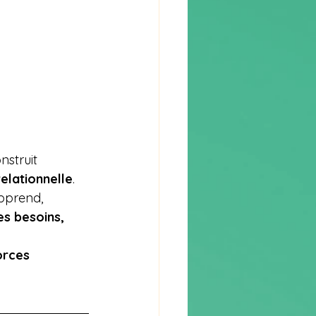
nstruit 
elationnelle
.
apprend, 
es besoins, 
orces 