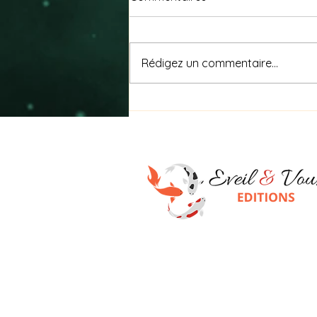
Rédigez un commentaire...
Nagare (流れ) signifie « le
flux »