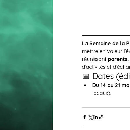
La 
Semaine de la P
mettre en valeur l’é
réunissant 
parents,
d’activités et d’écha
📅 Dates (éd
Du 14 au 21 ma
locaux).