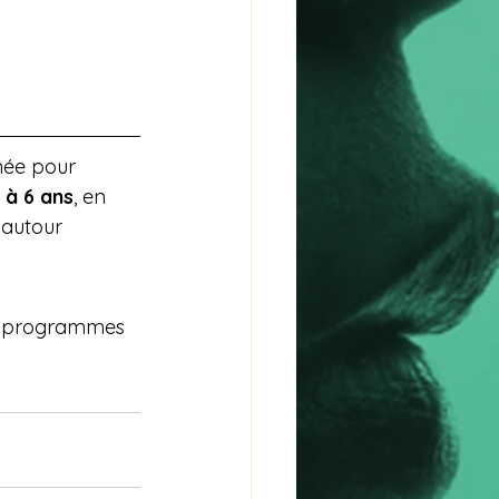
née pour 
 à 6 ans
, en 
 autour 
es programmes 