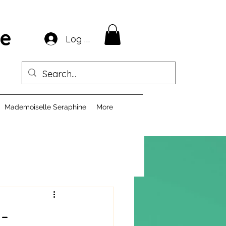
ie
Log In
Mademoiselle Seraphine
More
-