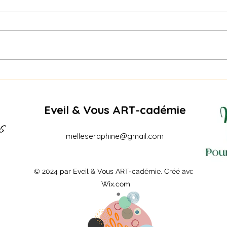
Naga
PIQURE DE RAPPEL -
RECREATURE SUMMER
EDITION – AOÛT
Eveil & Vous ART-cadémie
melleseraphine@gmail.com
© 2024 par Eveil & Vous ART-cadémie. Créé avec
Wix.com