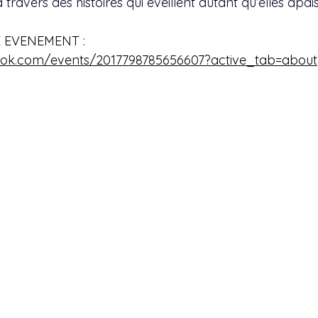
 travers des histoires qui éveillent autant qu’elles apai
 EVENEMENT : 
ook.com/events/2017798785656607?active_tab=about