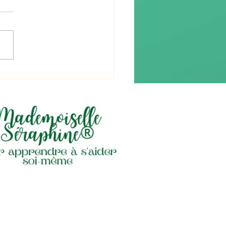
re (流れ) « le flux »