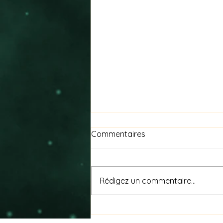
Commentaires
Rédigez un commentaire...
🐾 8 août — Journée
internationale du chat 🐾