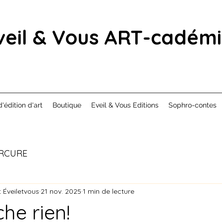
veil & Vous ART-cadém
d'édition d'art
Boutique
Eveil & Vous Editions
Sophro-contes
RCURE
 Éveiletvous
21 nov. 2025
1 min de lecture
he rien!