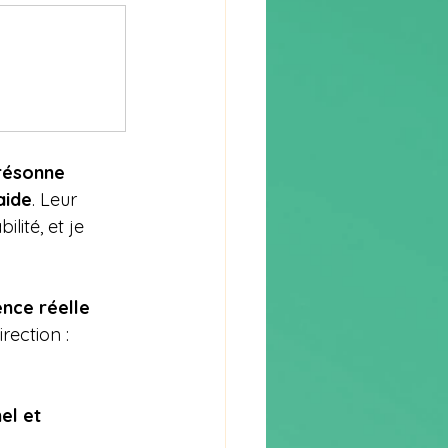
résonne 
aide
. Leur 
lité, et je 
ence réelle 
ection : 
l et 