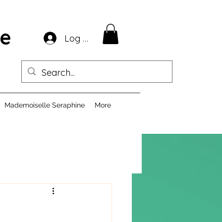
ie
Log In
Mademoiselle Seraphine
More