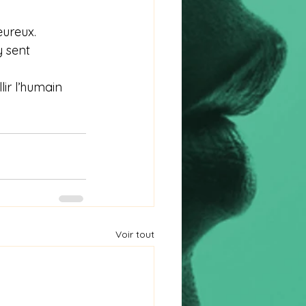
eureux.
y sent 
ir l’humain 
Voir tout