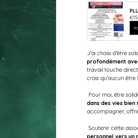
PLU
€15
Ac
J'ai choisi d’être s
profondément avec 
travail touche direct
crois qu’aucun être
 Pour moi, être solida
dans des vies bien 
accompagner, offrir
 Soutenir cette assoc
personnel vers un m