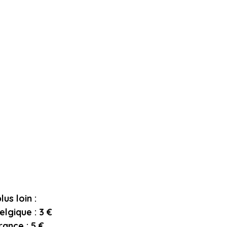
lus loin :
elgique : 3 €
rance : 5 €