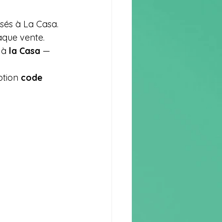
sés à La Casa. 
aque vente.
 à 
la Casa
 — 
ption 
code 