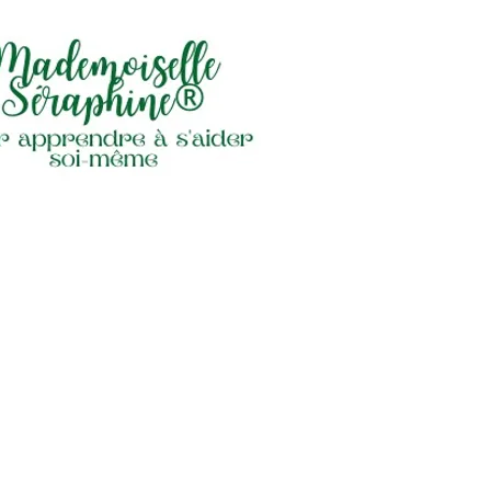
TION – AOÛT