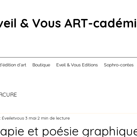
veil & Vous ART-cadém
d'édition d'art
Boutique
Eveil & Vous Editions
Sophro-contes
RCURE
 Éveiletvous
3 mai
2 min de lecture
apie et poésie graphiqu