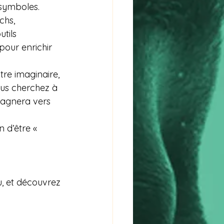
 symboles.
chs, 
tils 
pour enrichir 
.
tre imaginaire, 
us cherchez à 
pagnera vers 
 d’être « 
, et découvrez 