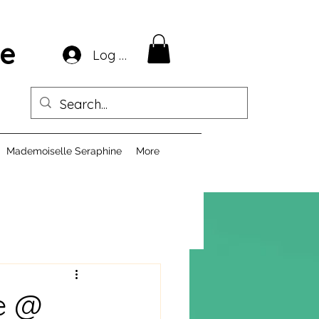
ie
Log In
Mademoiselle Seraphine
More
e @