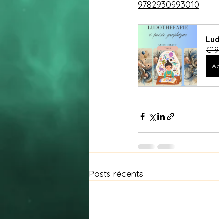
9782930993010
Lud
€19
Ac
Posts récents