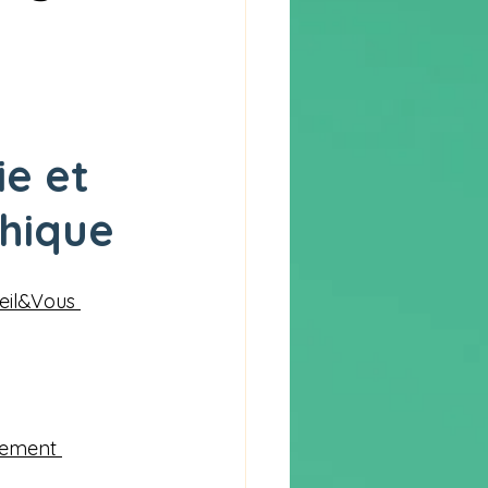
e et 
hique
eil&Vous 
pement 