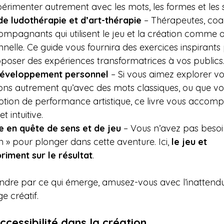
périmenter autrement avec les mots, les formes et les
e ludothérapie et d’art-thérapie
 – Thérapeutes, coa
mpagnants qui utilisent le jeu et la création comme ou
nelle. Ce guide vous fournira des exercices inspirants 
oposer des expériences transformatrices à vos publics
développement personnel
 – Si vous aimez explorer vo
ons autrement qu’avec des mots classiques, ou que vo
 notion de performance artistique, ce livre vous accom
t intuitive.
e en quête de sens et de jeu
 – Vous n’avez pas besoin
in » pour plonger dans cette aventure. Ici, 
le jeu et 
riment sur le résultat
. 
ndre par ce qui émerge, amusez-vous avec l’inattendu
e créatif.
accessibilité dans la création