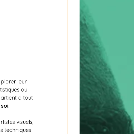
plorer leur 
tistiques ou 
artient à tout 
 soi
.
tistes visuels, 
es techniques 