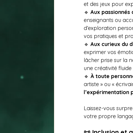
et des jeux pour ex
🔹 
Aux passionnés d
enseignants ou acco
d’exploration person
vos pratiques et pr
🔹 
Aux curieux du 
exprimer vos émoti
lâcher prise sur la
une créativité fluide e
🔹 
À toute personn
artiste » ou « écriva
l’expérimentation p
Laissez-vous surpre
votre propre langag
📜 Inclusion et 