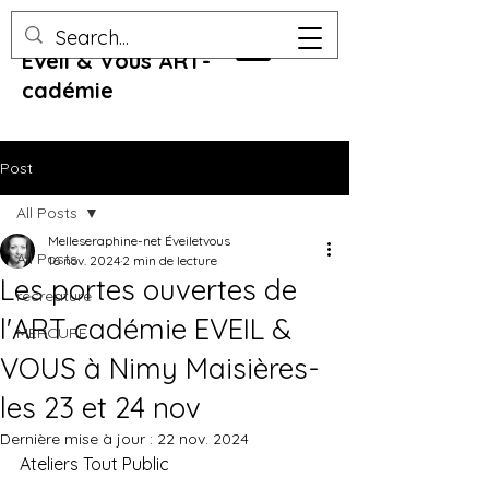
Eveil & Vous ART-
cadémie
Post
All Posts
Melleseraphine-net Éveiletvous
All Posts
16 nov. 2024
2 min de lecture
Les portes ouvertes de
recreature
l'ART cadémie EVEIL &
MERCURE
VOUS à Nimy Maisières-
les 23 et 24 nov
Dernière mise à jour :
22 nov. 2024
Ateliers Tout Public 