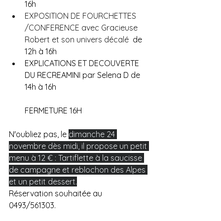
16h
EXPOSITION DE FOURCHETTES 
/CONFERENCE avec Gracieuse 
Robert et son univers décalé  
de 
12h à 16h
EXPLICATIONS ET DECOUVERTE 
DU RECREAMINI par Selena D de 
14h à 16h
FERMETURE 16H
N'oubliez pas, le 
dimanche 24 
novembre dès midi, il propose un petit 
menu à 12 € : Tartiflette à la saucisse 
de campagne et reblochon des Alpes 
et un petit dessert.
Réservation souhaitée au 
0493/561303.