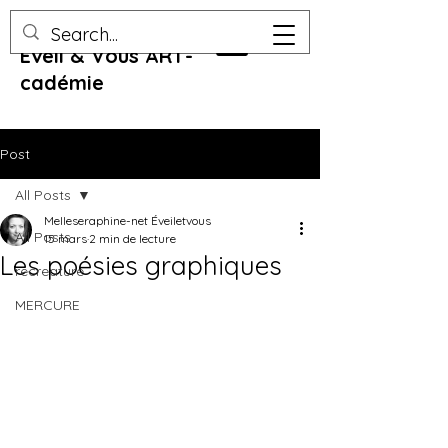
Eveil & Vous ART-
cadémie
Post
All Posts
Melleseraphine-net Éveiletvous
All Posts
15 mars
2 min de lecture
Les poésies graphiques
recreature
MERCURE