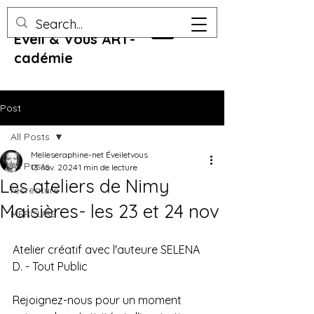
Eveil & Vous ART-
cadémie
Post
All Posts
Melleseraphine-net Éveiletvous
All Posts
13 nov. 2024
1 min de lecture
Les ateliers de Nimy
recreature
Maisières- les 23 et 24 nov
MERCURE
Atelier créatif avec l'auteure SELENA 
D. - Tout Public 
Rejoignez-nous pour un moment 