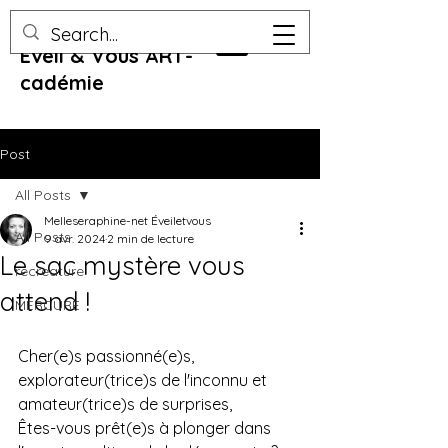
Eveil & Vous ART-
cadémie
Post
All Posts
Melleseraphine-net Éveiletvous
All Posts
9 avr. 2024
2 min de lecture
Le sac mystère vous
recreature
attend !
MERCURE
Cher(e)s passionné(e)s, 
explorateur(trice)s de l'inconnu et 
amateur(trice)s de surprises,
Êtes-vous prêt(e)s à plonger dans 