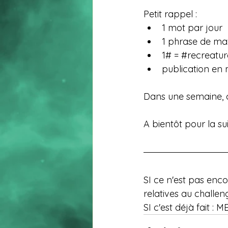
Petit rappel :
1 mot par jour
1 phrase de ma
1# = 
#recreatur
publication en 
Dans une semaine, c’
A bientôt pour la su
SI ce n'est pas enco
relatives au challen
SI c'est déjà fait : M