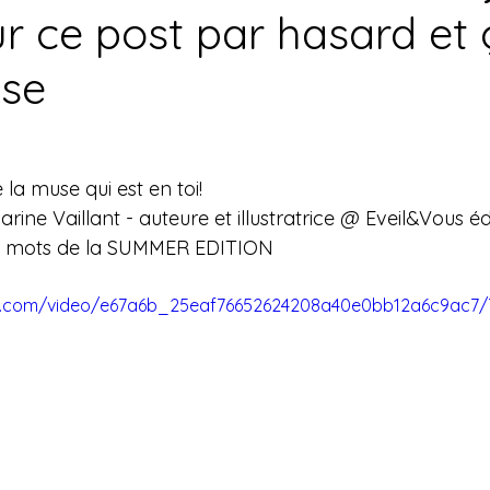
r ce post par hasard et 
sse
 la muse qui est en toi!
rine Vaillant - auteure et illustratrice @ Eveil&Vous édi
 de mots de la SUMMER EDITION
tic.com/video/e67a6b_25eaf76652624208a40e0bb12a6c9ac7/