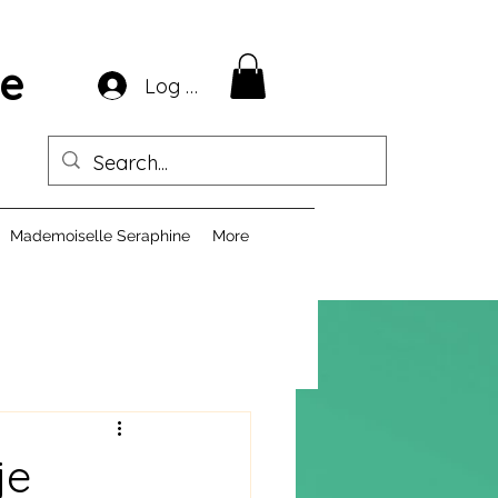
ie
Log In
Mademoiselle Seraphine
More
je