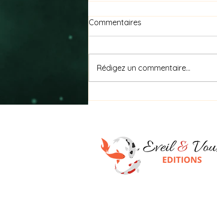
Commentaires
Rédigez un commentaire...
🐾 8 août — Journée
internationale du chat 🐾