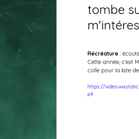
tombe su
m'intére
Récréature 
: écoute
Cette année, c'est Ma
colle pour la liste
https://video.wixsta
p4