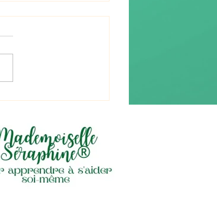
RE DE RAPPEL -
REATURE SUMMER
TION – AOÛT