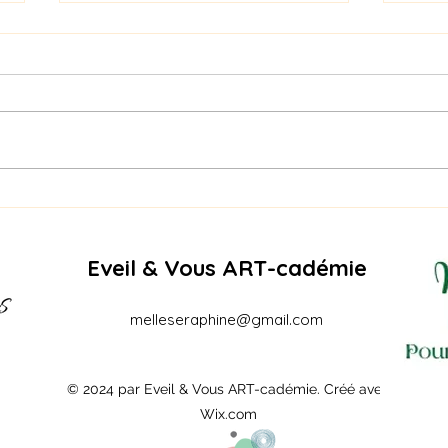
Nagare (流れ) signifie « le
PIQU
REC
flux »
EDI
Eveil & Vous ART-cadémie
melleseraphine@gmail.com
© 2024 par Eveil & Vous ART-cadémie. Créé avec
Wix.com