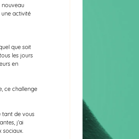
un nouveau 
une activité 
uel que soit 
ous les jours 
ieurs en 
e, ce challenge 
e tant de vous 
tes, j’ai 
x sociaux.