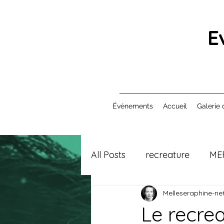
E
Événements
Accueil
Galerie 
All Posts
recreature
ME
Melleseraphine-net
Le recrea