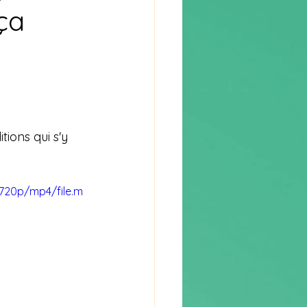
ça
tions qui s'y 
720p/mp4/file.m