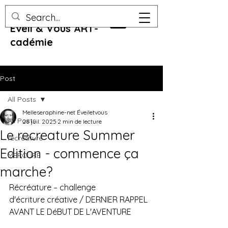
Eveil & Vous ART-
cadémie
Post
All Posts
Melleseraphine-net Éveiletvous
All Posts
28 juil. 2025
2 min de lecture
Le recreature Summer
recreature
Edition - commence ça
MERCURE
marche?
Récréature – challenge 
d'écriture créative / DERNIER RAPPEL 
AVANT LE DéBUT DE L'AVENTURE 