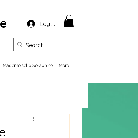
ie
Log In
Mademoiselle Seraphine
More
je