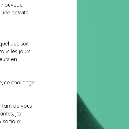
un nouveau 
une activité 
uel que soit 
ous les jours 
ieurs en 
e, ce challenge 
e tant de vous 
tes, j’ai 
x sociaux.