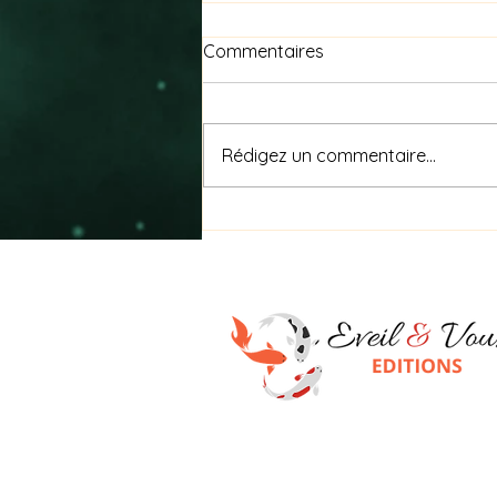
Commentaires
Rédigez un commentaire...
Nagare (流れ) signifie « le
flux »