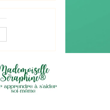
re (流れ) « le flux »