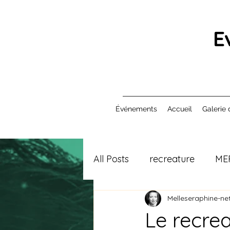
E
Événements
Accueil
Galerie 
All Posts
recreature
ME
Melleseraphine-net
Le recrea