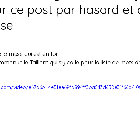
r ce post par hasard et 
sse
 la muse qui est en toi!
mmanuelle Taillant qui s'y colle pour la liste de mots 
tic.com/video/e67a6b_4e51ee69fa894ff3ba543d650e31f66d/1