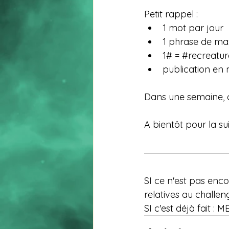
Petit rappel :
1 mot par jour
1 phrase de ma
1# = 
#recreatur
publication en 
Dans une semaine, c’
A bientôt pour la su
SI ce n'est pas enco
relatives au challen
SI c'est déjà fait : M