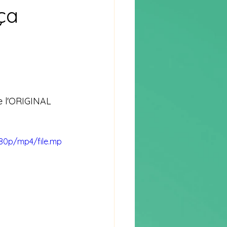
ça
de l'ORIGINAL 
080p/mp4/file.mp