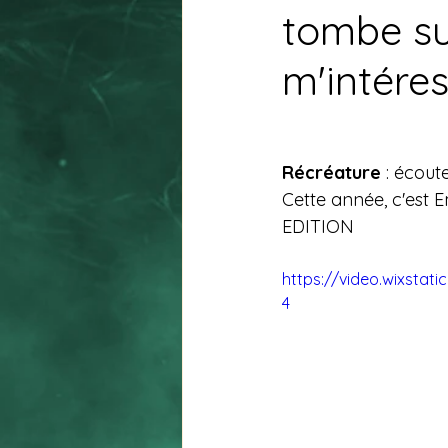
tombe su
m'intére
Récréature 
: écoute
Cette année, c'est E
EDITION
https://video.wixsta
4