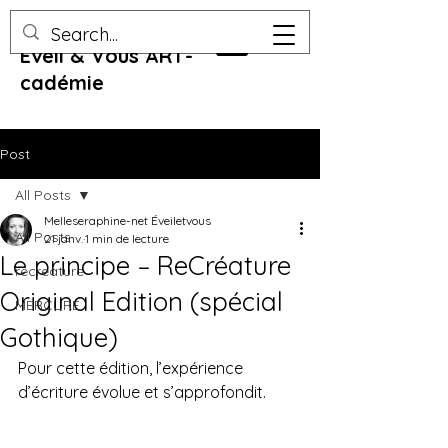
Eveil & Vous ART-
cadémie
Post
All Posts
Melleseraphine-net Éveiletvous
All Posts
21 janv.
1 min de lecture
Le principe – ReCréature
recreature
Original Edition (spécial
MERCURE
Gothique)
Pour cette édition, l’expérience 
d’écriture évolue et s’approfondit.