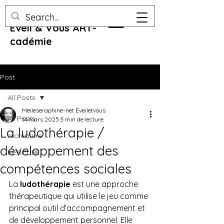
Eveil & Vous ART-
cadémie
Post
All Posts
Melleseraphine-net Éveiletvous
All Posts
14 mars 2025
3 min de lecture
La ludothérapie /
recreature
développement des
MERCURE
compétences sociales
La 
ludothérapie
 est une approche 
thérapeutique qui utilise le jeu comme 
principal outil d’accompagnement et 
de développement personnel. Elle 