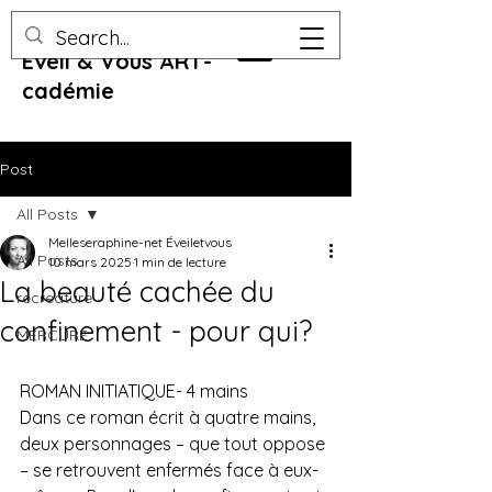
Eveil & Vous ART-
cadémie
Post
All Posts
Melleseraphine-net Éveiletvous
All Posts
10 mars 2025
1 min de lecture
La beauté cachée du
recreature
confinement - pour qui?
MERCURE
ROMAN INITIATIQUE- 4 mains
Dans ce roman écrit à quatre mains, 
deux personnages – que tout oppose 
– se retrouvent enfermés face à eux-