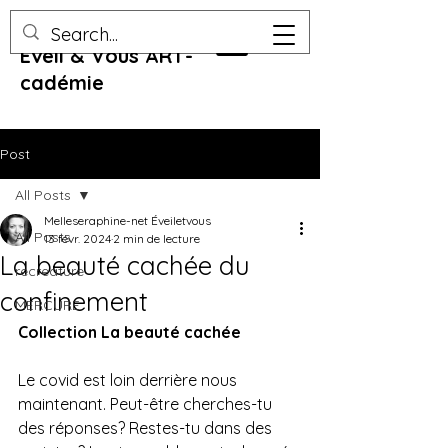
Eveil & Vous ART-
cadémie
Post
All Posts
Melleseraphine-net Éveiletvous
All Posts
13 févr. 2024
2 min de lecture
La beauté cachée du
recreature
confinement
MERCURE
Collection La beauté cachée
Le covid est loin derrière nous 
maintenant. Peut-être cherches-tu 
des réponses? Restes-tu dans des 