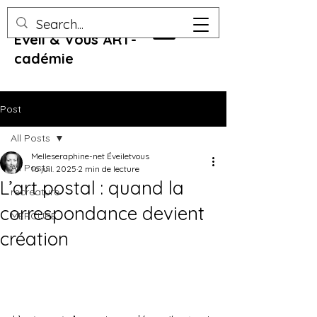
Eveil & Vous ART-
cadémie
Post
All Posts
Melleseraphine-net Éveiletvous
All Posts
16 juil. 2025
2 min de lecture
L’art postal : quand la
recreature
correspondance devient
MERCURE
création