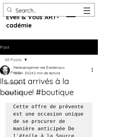
Eveil & Vous ART-
cadémie
Post
All Posts
Melleseraphine-net Éveiletvous
All Posts
16 avr. 2024
2 min de lecture
Ils sont arrivés à la
recreature
boutique! #boutique
MERCURE
Cette offre de prévente 
est une occasion unique 
de se procurer de 
manière anticipée De 
l'étoile à la Source. 