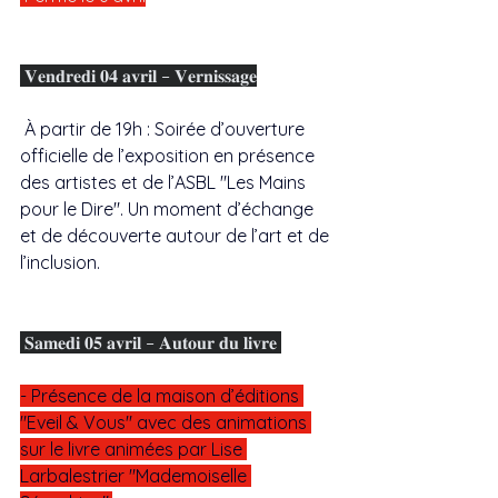
 𝐕𝐞𝐧𝐝𝐫𝐞𝐝𝐢 𝟎𝟒 𝐚𝐯𝐫𝐢𝐥 – 𝐕𝐞𝐫𝐧𝐢𝐬𝐬𝐚𝐠𝐞
 À partir de 19h : Soirée d’ouverture 
officielle de l’exposition en présence 
des artistes et de l’ASBL "Les Mains 
pour le Dire". Un moment d’échange 
et de découverte autour de l’art et de 
l’inclusion.
 𝐒𝐚𝐦𝐞𝐝𝐢 𝟎𝟓 𝐚𝐯𝐫𝐢𝐥 – 𝐀𝐮𝐭𝐨𝐮𝐫 𝐝𝐮 𝐥𝐢𝐯𝐫𝐞 
- Présence de la maison d’éditions 
"Eveil & Vous" avec des animations 
sur le livre animées par Lise 
Larbalestrier "Mademoiselle 