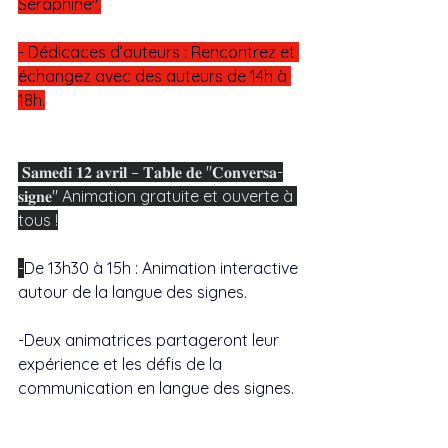
Séraphine".
- Dédicaces d’auteurs : Rencontrez et 
échangez avec des auteurs de 14h à 
18h.
 𝐒𝐚𝐦𝐞𝐝𝐢 𝟏𝟐 𝐚𝐯𝐫𝐢𝐥 – 𝐓𝐚𝐛𝐥𝐞 𝐝𝐞 "𝐂𝐨𝐧𝐯𝐞𝐫𝐬𝐚-
𝐬𝐢𝐠𝐧𝐞" Animation gratuite et ouverte à 
tous !
-
De 13h30 à 15h : Animation interactive 
autour de la langue des signes.
-Deux animatrices partageront leur 
expérience et les défis de la 
communication en langue des signes.