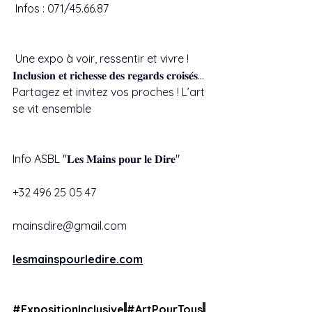
 Infos : 071/45.66.87
 Une expo à voir, ressentir et vivre ! 
𝐈𝐧𝐜𝐥𝐮𝐬𝐢𝐨𝐧 𝐞𝐭 𝐫𝐢𝐜𝐡𝐞𝐬𝐬𝐞 𝐝𝐞𝐬 𝐫𝐞𝐠𝐚𝐫𝐝𝐬 𝐜𝐫𝐨𝐢𝐬𝐞́𝐬... 
Partagez et invitez vos proches ! L’art 
se vit ensemble 
Info ASBL "𝐋𝐞𝐬 𝐌𝐚𝐢𝐧𝐬 𝐩𝐨𝐮𝐫 𝐥𝐞 𝐃𝐢𝐫𝐞"
+32 496 25 05 47
mainsdire@gmail.com
lesmainspourledire.com
#ExpositionInclusive
#ArtPourTous