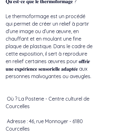
𝐐𝐮’𝐞𝐬𝐭-𝐜𝐞 𝐪𝐮𝐞 𝐥𝐞 𝐭𝐡𝐞𝐫𝐦𝐨𝐟𝐨𝐫𝐦𝐚𝐠𝐞 ?
Le thermoformage est un procédé 
qui permet de créer un relief à partir 
d’une image ou d’une œuvre, en 
chauffant et en moulant une fine 
plaque de plastique. Dans le cadre de 
cette exposition, il sert à reproduire 
en relief certaines œuvres pour 𝐨𝐟𝐟𝐫𝐢𝐫 
𝐮𝐧𝐞 𝐞𝐱𝐩𝐞́𝐫𝐢𝐞𝐧𝐜𝐞 𝐬𝐞𝐧𝐬𝐨𝐫𝐢𝐞𝐥𝐥𝐞 𝐚𝐝𝐚𝐩𝐭𝐞́𝐞 aux 
personnes malvoyantes ou aveugles.
 Où ? La Posterie - Centre culturel de 
Courcelles
 Adresse : 46, rue Monnoyer - 6180 
Courcelles