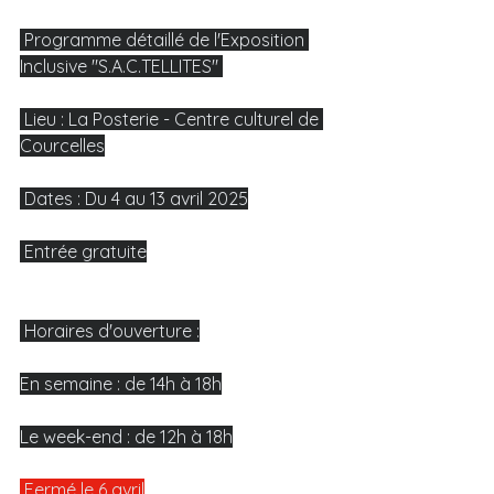
 Programme détaillé de l'Exposition 
Inclusive "S.A.C.TELLITES" 
 Lieu : La Posterie - Centre culturel de 
Courcelles
 Dates : Du 4 au 13 avril 2025
 Entrée gratuite
 Horaires d'ouverture :
En semaine : de 14h à 18h
Le week-end : de 12h à 18h
 Fermé le 6 avril