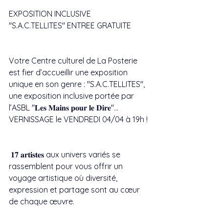
EXPOSITION INCLUSIVE 
"S.A.C.TELLITES" ENTREE GRATUITE
Votre Centre culturel de La Posterie 
est fier d’accueillir une exposition 
unique en son genre : "S.A.C.TELLITES", 
une exposition inclusive portée par 
l’ASBL "𝐋𝐞𝐬 𝐌𝐚𝐢𝐧𝐬 𝐩𝐨𝐮𝐫 𝐥𝐞 𝐃𝐢𝐫𝐞"... 
VERNISSAGE le VENDREDI 04/04 à 19h !
 𝟏𝟕 𝐚𝐫𝐭𝐢𝐬𝐭𝐞𝐬 aux univers variés se 
rassemblent pour vous offrir un 
voyage artistique où diversité, 
expression et partage sont au cœur 
de chaque œuvre.