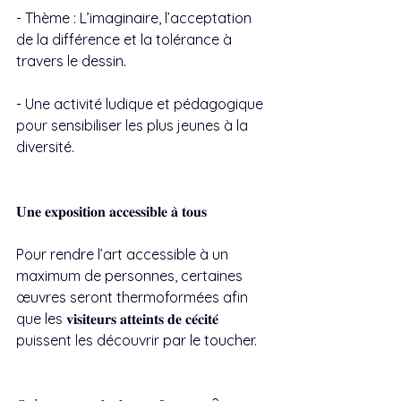
- Thème : L’imaginaire, l’acceptation 
de la différence et la tolérance à 
travers le dessin.
- Une activité ludique et pédagogique 
pour sensibiliser les plus jeunes à la 
diversité.
𝐔𝐧𝐞 𝐞𝐱𝐩𝐨𝐬𝐢𝐭𝐢𝐨𝐧 𝐚𝐜𝐜𝐞𝐬𝐬𝐢𝐛𝐥𝐞 𝐚̀ 𝐭𝐨𝐮𝐬
Pour rendre l’art accessible à un 
maximum de personnes, certaines 
œuvres seront thermoformées afin 
que les 𝐯𝐢𝐬𝐢𝐭𝐞𝐮𝐫𝐬 𝐚𝐭𝐭𝐞𝐢𝐧𝐭𝐬 𝐝𝐞 𝐜𝐞́𝐜𝐢𝐭𝐞́ 
puissent les découvrir par le toucher.