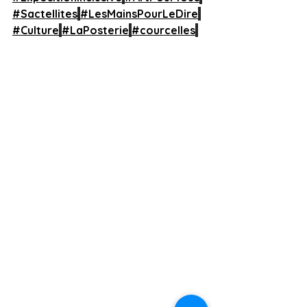
#Sactellites
#LesMainsPourLeDire
#Culture
#LaPosterie
#courcelles