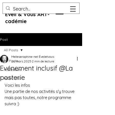
Eveil & Vous ART-
cadémie
Post
All Posts
Melleseraphine-net Éveiletvous
All Posts
26 mars 2025
2 min de lecture
Evénement inclusif @La
recreature
posterie
MERCURE
Voici les infos
Une partie de nos activités s'y trouve 
mais pas toutes, notre programme 
suivra :) 