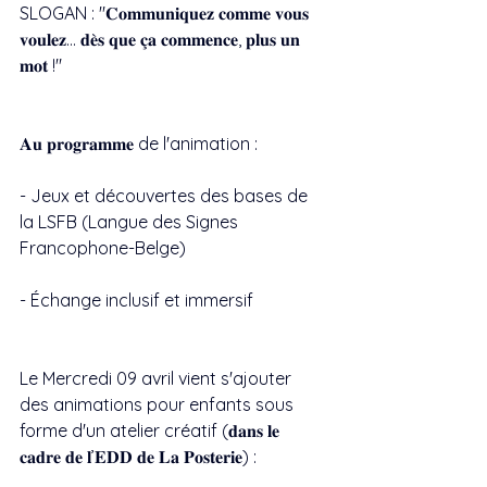
SLOGAN : "𝐂𝐨𝐦𝐦𝐮𝐧𝐢𝐪𝐮𝐞𝐳 𝐜𝐨𝐦𝐦𝐞 𝐯𝐨𝐮𝐬 
𝐯𝐨𝐮𝐥𝐞𝐳… 𝐝𝐞̀𝐬 𝐪𝐮𝐞 𝐜̧𝐚 𝐜𝐨𝐦𝐦𝐞𝐧𝐜𝐞, 𝐩𝐥𝐮𝐬 𝐮𝐧 
𝐦𝐨𝐭 !"
𝐀𝐮 𝐩𝐫𝐨𝐠𝐫𝐚𝐦𝐦𝐞 de l'animation :
- Jeux et découvertes des bases de 
la LSFB (Langue des Signes 
Francophone-Belge)
- Échange inclusif et immersif
Le Mercredi 09 avril vient s'ajouter 
des animations pour enfants sous 
forme d'un atelier créatif (𝐝𝐚𝐧𝐬 𝐥𝐞 
𝐜𝐚𝐝𝐫𝐞 𝐝𝐞 𝐥’𝐄𝐃𝐃 𝐝𝐞 𝐋𝐚 𝐏𝐨𝐬𝐭𝐞𝐫𝐢𝐞) :