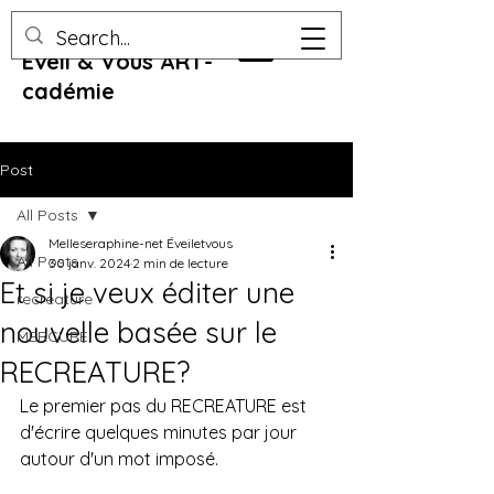
Eveil & Vous ART-
cadémie
Post
All Posts
Melleseraphine-net Éveiletvous
All Posts
30 janv. 2024
2 min de lecture
Et si je veux éditer une
recreature
nouvelle basée sur le
MERCURE
RECREATURE?
Le premier pas du RECREATURE est 
d'écrire quelques minutes par jour 
autour d'un mot imposé.