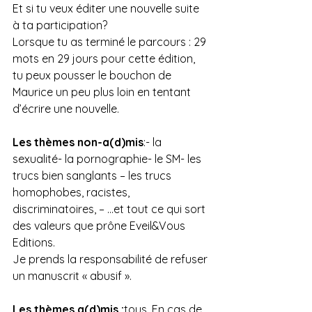
Et si tu veux éditer une nouvelle suite 
à ta participation?
Lorsque tu as terminé le parcours : 29 
mots en 29 jours pour cette édition, 
tu peux pousser le bouchon de 
Maurice un peu plus loin en tentant 
d’écrire une nouvelle.
Les thèmes non-a(d)mis
:- la 
sexualité- la pornographie- le SM- les 
trucs bien sanglants – les trucs 
homophobes, racistes, 
discriminatoires, – …et tout ce qui sort 
des valeurs que prône Eveil&Vous 
Editions.
Je prends la responsabilité de refuser 
un manuscrit « abusif ».
Les thèmes a(d)mis :
tous. En cas de 