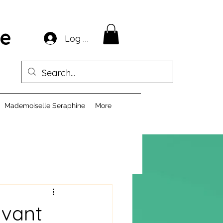
ie
Log In
Mademoiselle Seraphine
More
ivant