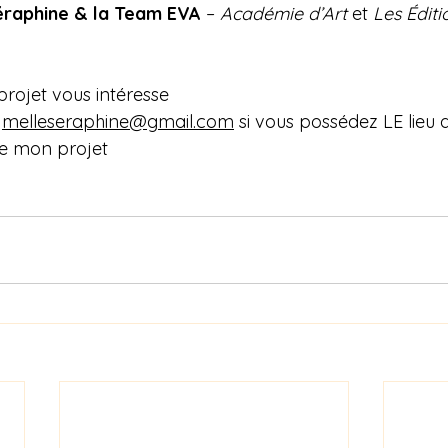
éraphine & la Team EVA
 – 
Académie d’Art 
et 
Les Éditi
projet vous intéresse
 
melleseraphine@gmail.com
 si vous possédez LE lieu 
tre mon projet