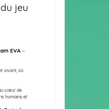
 du jeu
eam EVA
 – 
t vivant, où 
au cœur de 
ens humains et 