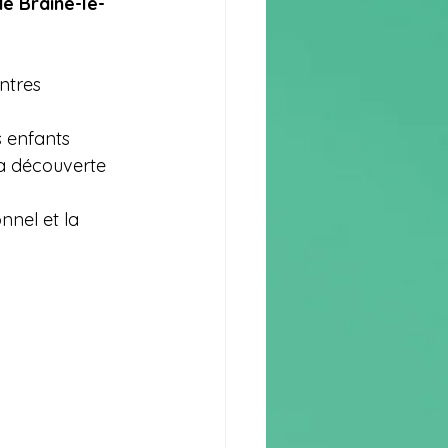
de Braine-le-
ntres 
es enfants
 la découverte
nnel et la 