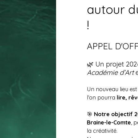
autour du
!
APPEL D'OF
🌿 Un projet 202
Académie d’Art 
Un nouveau lieu est 
l’on pourra 
lire, rê
🎯 
Notre objectif 
Braine-le-Comte
, 
la créativité.