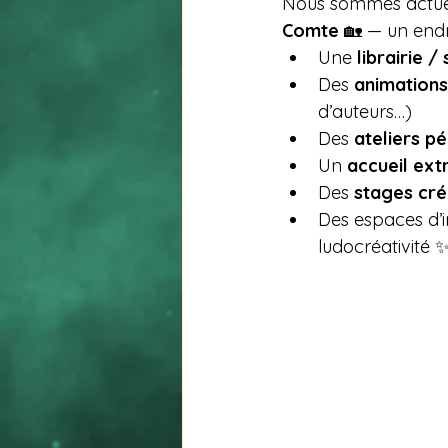
Nous sommes actue
Comte
 🏡 — un endr
Une 
librairie /
Des 
animations
d’auteurs…)
Des 
ateliers p
Un 
accueil ext
Des 
stages cré
Des espaces d’i
ludocréativité 