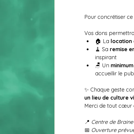
Pour concrétiser ce 
Vos dons permettron
🏠 La 
location 
🧹 Sa 
remise e
inspirant
🪑 Un 
minimum 
accueillir le pu
✨ Chaque geste comp
un lieu de culture 
Merci de tout cœur à
📍 
Centre de Braine
📅 
Ouverture prévu