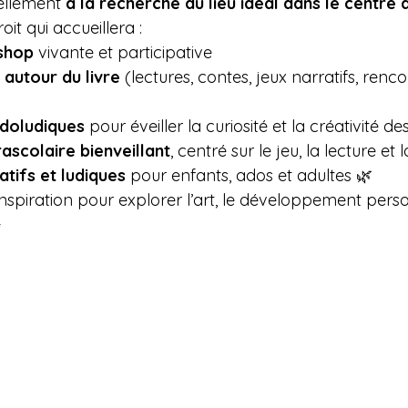
llement 
à la recherche du lieu idéal dans le centre 
oit qui accueillera :
 shop
 vivante et participative 
 autour du livre
 (lectures, contes, jeux narratifs, renco
édoludiques
 pour éveiller la curiosité et la créativité d
rascolaire bienveillant
, centré sur le jeu, la lecture et
atifs et ludiques
 pour enfants, ados et adultes 🌿
nspiration pour explorer l’art, le développement perso
✨