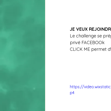
JE VEUX REJOINDR
Le challenge se pré
privé FACEBOOk
CLICK ME permet d'êt
https://video.wixsta
p4