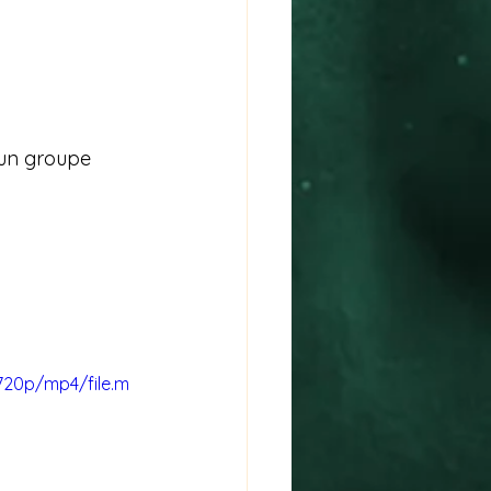
 un groupe 
720p/mp4/file.m