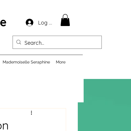
ie
Log In
Mademoiselle Seraphine
More
on