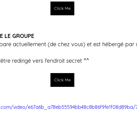
Click Me
E LE GROUPE
pare actuellement (de chez vous) et est hébergé par
re redirigé vers l'endroit secret ^^ 
Click Me
tic.com/video/e67a6b_a78eb55594bb48c8b86f9fe1f08d89ba/