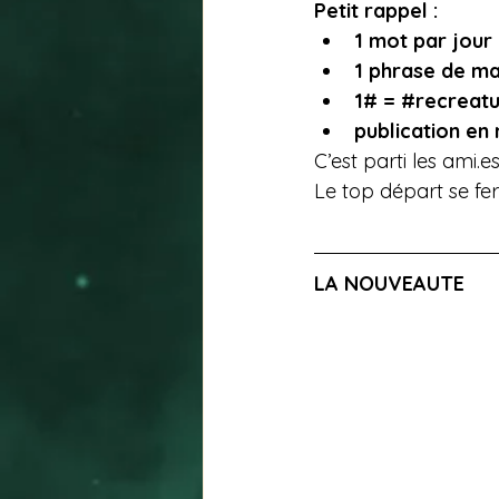
Petit rappel :
1 mot par jour
1 phrase de m
1# = 
#recreat
publication en 
C’est parti les 
ami.e
Le top départ se fera
LA NOUVEAUTE