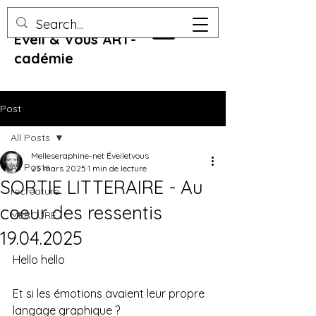
Eveil & Vous ART-
cadémie
Post
All Posts
Melleseraphine-net Éveiletvous
All Posts
23 mars 2025
1 min de lecture
SORTIE LITTERAIRE - Au
recreature
coeur des ressentis
MERCURE
19.04.2025
Hello hello
Et si les émotions avaient leur propre 
langage graphique ?