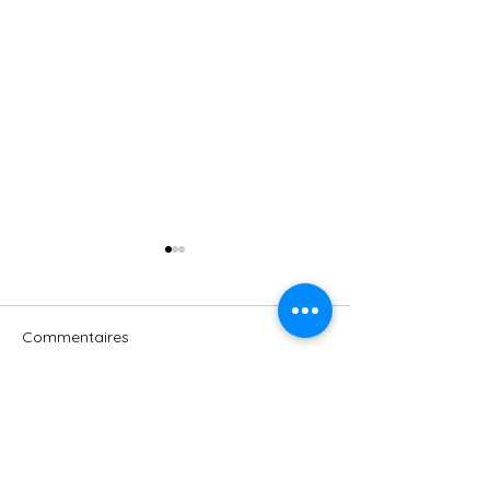
Commentaires
Nagare (流れ) « l
Rédigez un commentaire...
PIQURE DE RAPPEL -
RECREATURE SUMMER
EDITION – AOÛT