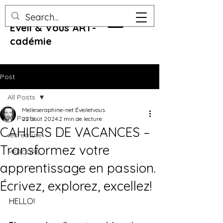
Eveil & Vous ART-
cadémie
Post
All Posts
Melleseraphine-net Éveiletvous
All Posts
22 août 2024
2 min de lecture
CAHIERS DE VACANCES –
recreature
Transformez votre
MERCURE
apprentissage en passion.
Écrivez, explorez, excellez!
HELLO!