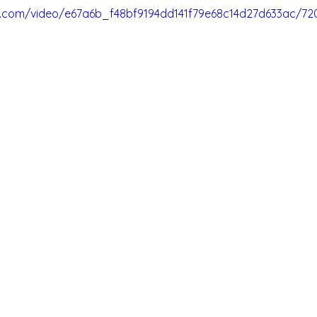
tic.com/video/e67a6b_f48bf9194dd141f79e68c14d27d633ac/72