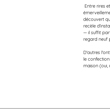
 Entre rires et 
émerveillemen
découvert que
recèle d’inst
— il suffit par
regard neuf po
D'autres l'on
le confection
maison (oui, c