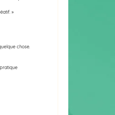
atif. »
 quelque chose.
pratique 