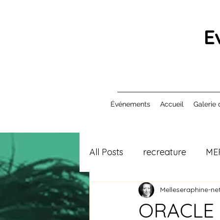
E
Événements
Accueil
Galerie 
All Posts
recreature
ME
Melleseraphine-net
ORACLE M