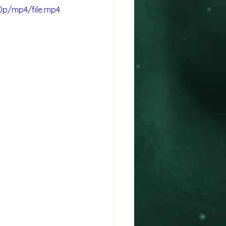
0p/mp4/file.mp4