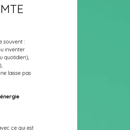
COMTE
me souvent :
ou inventer 
u quotidien),
,
 ne laisse pas 
énergie 
avec ce qui est 