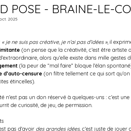
- ID POSE - BRAINE-LE-
oct. 2025
 
« je ne suis pas créative, je n’ai pas d’idées »
, il expri
imitante
 (on pense que la créativité, c’est être artiste 
extraordinaire, alors qu’elle existe dans mille gestes d
ugement
 (la peur de “mal faire” bloque l’élan spontané)
e d’auto-censure
 (on filtre tellement ce qui sort qu’on
tes étincelles).
vité n’est pas un don réservé à quelques-uns : c’est une 
ourrit de curiosité, de jeu, de permission.
ts
’est pas d’avoir 
des grandes idées
, c’est juste de jouer 