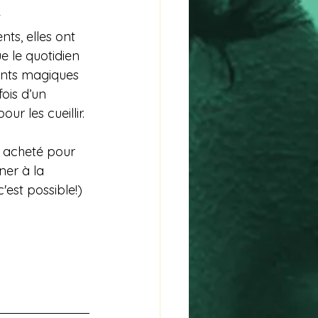
ts, elles ont 
 le quotidien 
ants magiques 
fois d’un 
ur les cueillir.
t acheté pour 
ner à la 
'est possible!) 