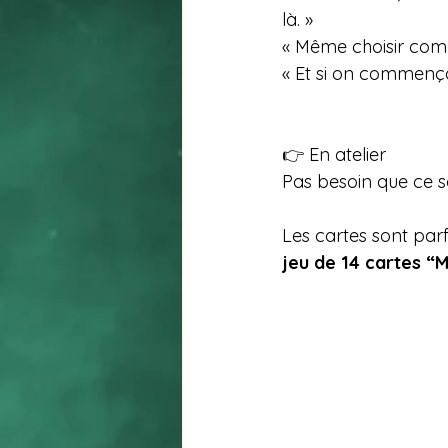
là. »
« Même choisir comm
« Et si on commençai
👉 En atelier
Pas besoin que ce soi
Les cartes sont parf
jeu de 14 cartes “M