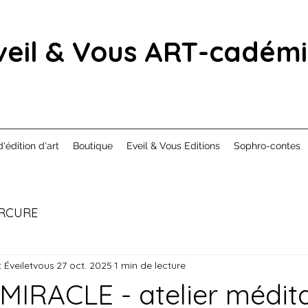
veil & Vous ART-cadém
d'édition d'art
Boutique
Eveil & Vous Editions
Sophro-contes
RCURE
 Éveiletvous
27 oct. 2025
1 min de lecture
IRACLE - atelier méditat