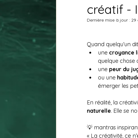
créatif 
Dernière mise à jour :
29 
Quand quelqu’un dit
une 
croyance l
quelque chose d’
une 
peur du j
ou une 
habitud
émerger les peti
En réalité, la créati
naturelle
. Elle se n
💡 mantras inspiran
« La créativité, ce n