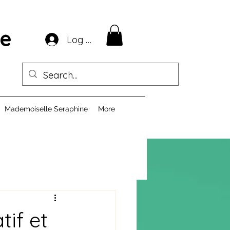
ie
Log In
Mademoiselle Seraphine
More
if et