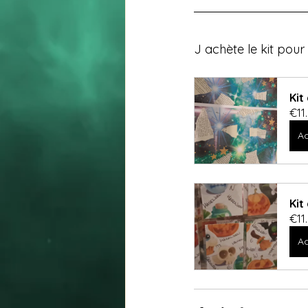
J achète le kit pour 
Kit
€11
Ac
Kit
€11
Ac