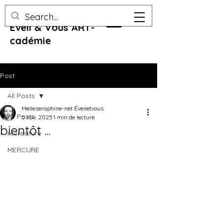
Eveil & Vous ART-
cadémie
Post
All Posts
Melleseraphine-net Éveiletvous
All Posts
5 nov. 2025
1 min de lecture
bientôt ...
recreature
MERCURE