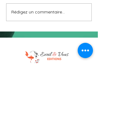
Rédigez un commentaire...
Nagare (流れ) signifie « le
PIQURE DE RAP
RECREATURE 
flux »
EDITION – AOÛ