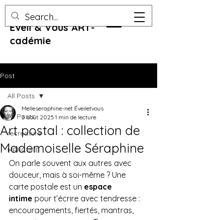
Eveil & Vous ART-
cadémie
Post
All Posts
Melleseraphine-net Éveiletvous
All Posts
3 août 2025
1 min de lecture
Art postal : collection de
recreature
Mademoiselle Séraphine
MERCURE
On parle souvent aux autres avec 
douceur, mais à soi-même ? Une 
carte postale est un 
espace 
intime
 pour t’écrire avec tendresse : 
encouragements, fiertés, mantras, 