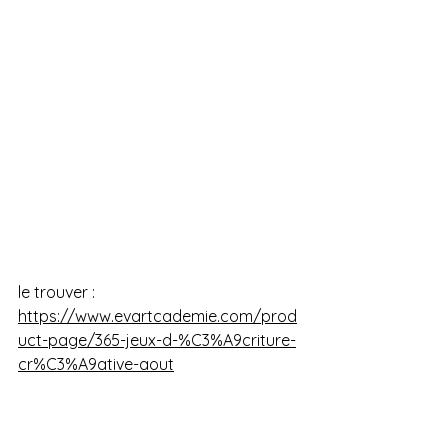
le trouver : 
https://www.evartcademie.com/prod
uct-page/365-jeux-d-%C3%A9criture-
cr%C3%A9ative-aout