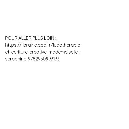
POUR ALLER PLUS LOIN :
https://librairie.bod.fr/ludotherapie-
et-ecriture-creative-mademoiselle-
seraphine-9782930993133