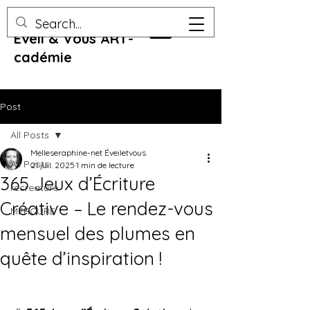
Eveil & Vous ART-
cadémie
Post
All Posts
Melleseraphine-net Éveiletvous
All Posts
21 juil. 2025
1 min de lecture
365 Jeux d’Écriture
recreature
Créative – Le rendez-vous
MERCURE
mensuel des plumes en
quête d’inspiration !