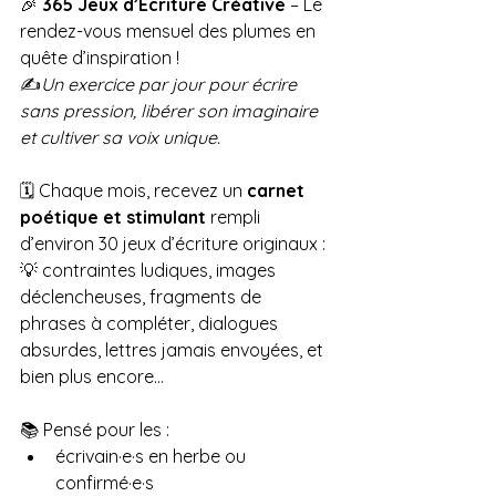
🎉 
365 Jeux d’Écriture Créative
 – Le 
rendez-vous mensuel des plumes en 
quête d’inspiration ! 
✍️
Un exercice par jour pour écrire 
sans pression, libérer son imaginaire 
et cultiver sa voix unique.
🗓️ Chaque mois, recevez un 
carnet 
poétique et stimulant
 rempli 
d’environ 30 jeux d’écriture originaux :
💡 contraintes ludiques, images 
déclencheuses, fragments de 
phrases à compléter, dialogues 
absurdes, lettres jamais envoyées, et 
bien plus encore...
📚 Pensé pour les :
écrivain·e·s en herbe ou 
confirmé·e·s